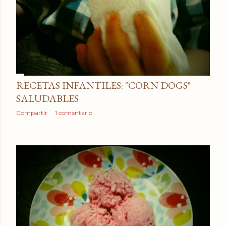
a
d
a
s
RECETAS INFANTILES: "CORN DOGS"
SALUDABLES
Compartir
1 comentario