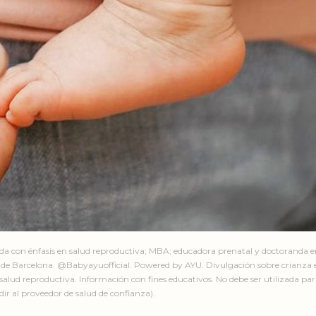
ada con énfasis en salud reproductiva; MBA; educadora prenatal y doctoranda 
de Barcelona. @Babyayuofficial. Powered by AYU. Divulgación sobre crianza e
salud reproductiva. Información con fines educativos. No debe ser utilizada par
ir al proveedor de salud de confianza).