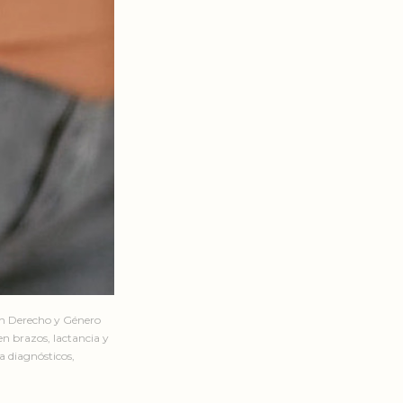
en Derecho y Género
n brazos, lactancia y
a diagnósticos,