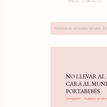
INICIO
CONTACTO
Mostrando entradas de abril, 20
E
n
t
r
a
NO LLEVAR AL 
d
CARA AL MUN
a
PORTABEBÉS
s
Compartir
Publicar un com