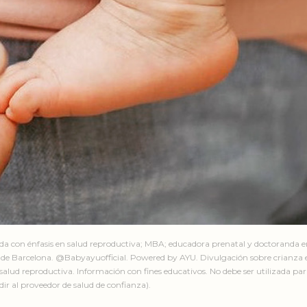
ada con énfasis en salud reproductiva; MBA; educadora prenatal y doctoranda 
de Barcelona. @Babyayuofficial. Powered by AYU. Divulgación sobre crianza e
salud reproductiva. Información con fines educativos. No debe ser utilizada par
ir al proveedor de salud de confianza).