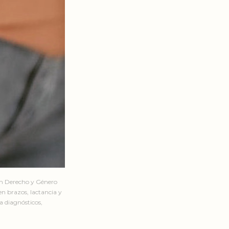
en Derecho y Género
n brazos, lactancia y
a diagnósticos,