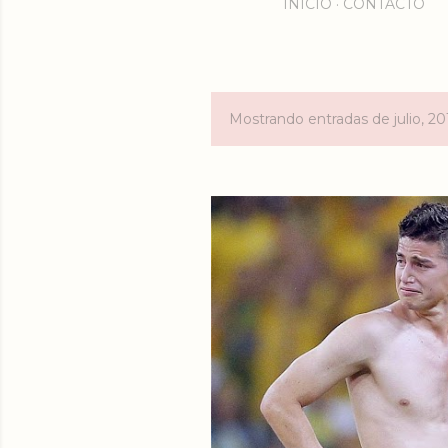
INICIO
CONTACTO
Mostrando entradas de julio, 20
E
n
t
r
a
d
a
s