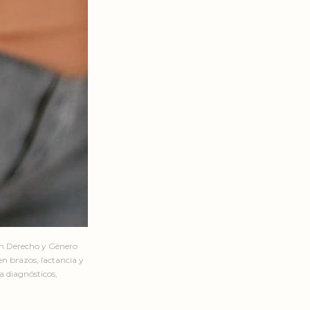
en Derecho y Género
n brazos, lactancia y
a diagnósticos,