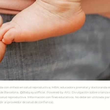
ada con énfasis en salud reproductiva; MBA; educadora prenatal y doctoranda 
de Barcelona. @Babyayuofficial. Powered by AYU. Divulgación sobre crianza e
salud reproductiva. Información con fines educativos. No debe ser utilizada par
ir al proveedor de salud de confianza).