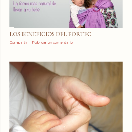
a
d
a
LOS BENEFICIOS DEL PORTEO
s
Compartir
Publicar un comentario