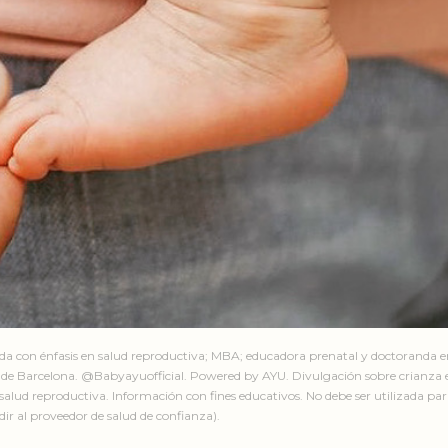
ada con énfasis en salud reproductiva; MBA; educadora prenatal y doctoranda 
de Barcelona. @Babyayuofficial. Powered by AYU. Divulgación sobre crianza e
salud reproductiva. Información con fines educativos. No debe ser utilizada par
ir al proveedor de salud de confianza).