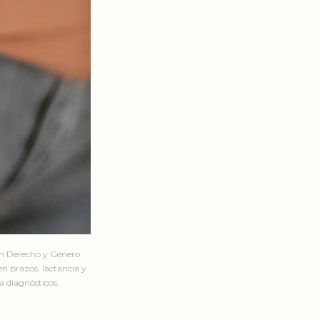
en Derecho y Género
n brazos, lactancia y
a diagnósticos,