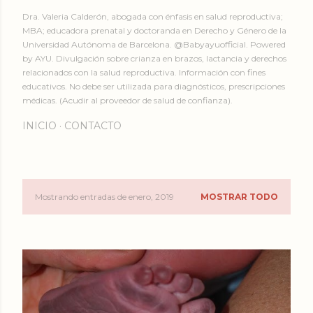
Dra. Valeria Calderón, abogada con énfasis en salud reproductiva;
MBA; educadora prenatal y doctoranda en Derecho y Género de la
Universidad Autónoma de Barcelona. @Babyayuofficial. Powered
by AYU. Divulgación sobre crianza en brazos, lactancia y derechos
relacionados con la salud reproductiva. Información con fines
educativos. No debe ser utilizada para diagnósticos, prescripciones
médicas. (Acudir al proveedor de salud de confianza).
INICIO
CONTACTO
Mostrando entradas de enero, 2019
MOSTRAR TODO
E
n
t
r