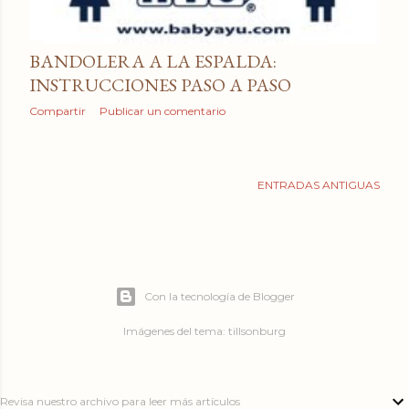
a
d
BANDOLERA A LA ESPALDA:
a
INSTRUCCIONES PASO A PASO
s
Compartir
Publicar un comentario
ENTRADAS ANTIGUAS
Con la tecnología de Blogger
Imágenes del tema:
tillsonburg
Revisa nuestro archivo para leer más artículos