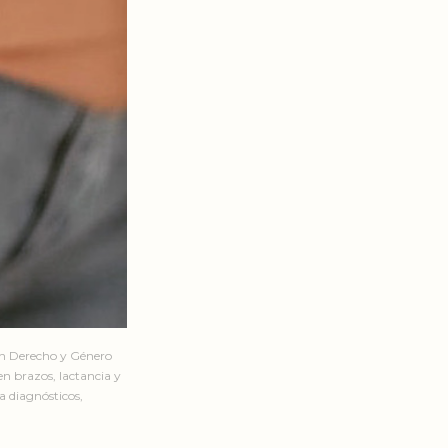
en Derecho y Género
n brazos, lactancia y
a diagnósticos,