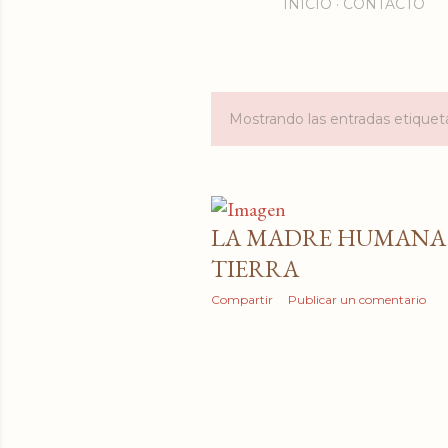
INICIO
CONTACTO
Mostrando las entradas etiqu
E
n
t
LA MADRE HUMANA 
r
TIERRA
a
Compartir
Publicar un comentario
d
a
s