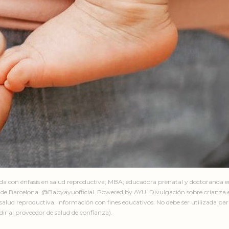
ada con énfasis en salud reproductiva; MBA; educadora prenatal y doctoranda 
de Barcelona. @Babyayuofficial. Powered by AYU. Divulgación sobre crianza e
salud reproductiva. Información con fines educativos. No debe ser utilizada par
ir al proveedor de salud de confianza).