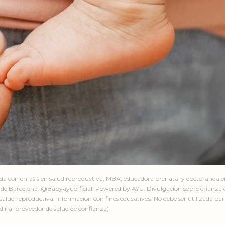
ada con énfasis en salud reproductiva; MBA; educadora prenatal y doctoranda 
de Barcelona. @Babyayuofficial. Powered by AYU. Divulgación sobre crianza e
salud reproductiva. Información con fines educativos. No debe ser utilizada par
ir al proveedor de salud de confianza).