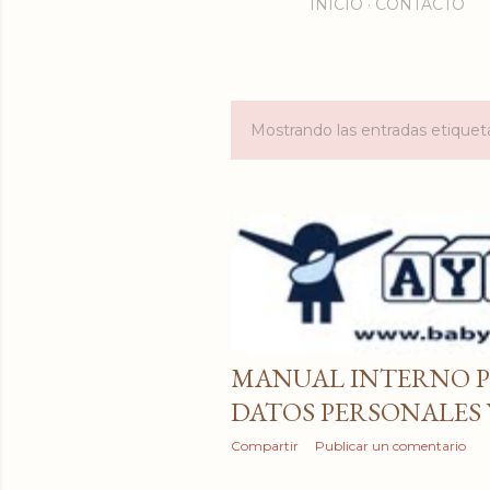
INICIO
CONTACTO
Mostrando las entradas etiqu
E
n
t
r
a
d
MANUAL INTERNO 
a
DATOS PERSONALES 
s
Compartir
Publicar un comentario