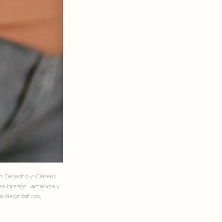
en Derecho y Género
n brazos, lactancia y
a diagnósticos,