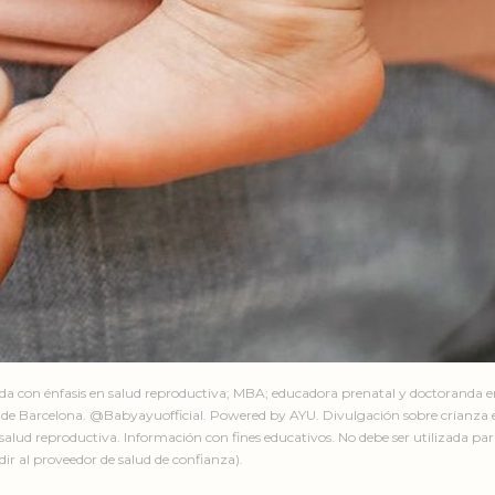
ada con énfasis en salud reproductiva; MBA; educadora prenatal y doctoranda 
de Barcelona. @Babyayuofficial. Powered by AYU. Divulgación sobre crianza e
salud reproductiva. Información con fines educativos. No debe ser utilizada par
ir al proveedor de salud de confianza).