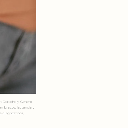
en Derecho y Género
n brazos, lactancia y
a diagnósticos,