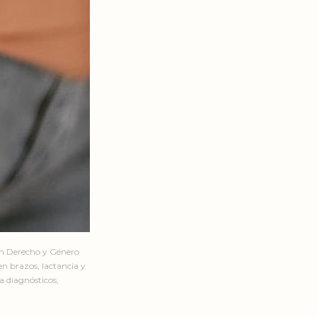
en Derecho y Género
n brazos, lactancia y
a diagnósticos,