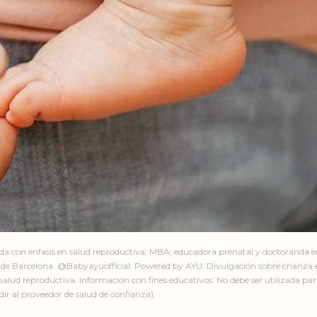
ada con énfasis en salud reproductiva; MBA; educadora prenatal y doctoranda 
de Barcelona. @Babyayuofficial. Powered by AYU. Divulgación sobre crianza e
salud reproductiva. Información con fines educativos. No debe ser utilizada par
ir al proveedor de salud de confianza).