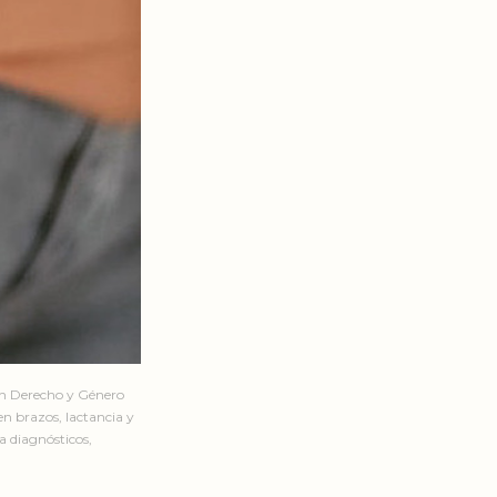
en Derecho y Género
n brazos, lactancia y
a diagnósticos,