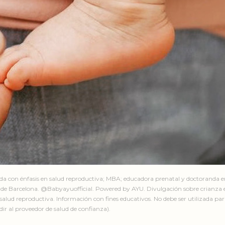
ada con énfasis en salud reproductiva; MBA; educadora prenatal y doctoranda 
de Barcelona. @Babyayuofficial. Powered by AYU. Divulgación sobre crianza e
salud reproductiva. Información con fines educativos. No debe ser utilizada par
ir al proveedor de salud de confianza).