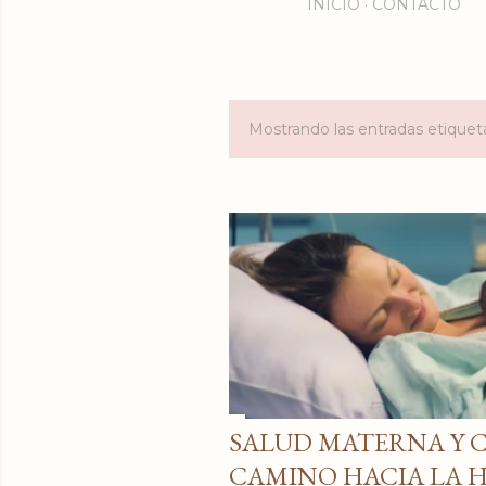
INICIO
CONTACTO
Mostrando las entradas etiqu
E
n
t
r
a
d
a
s
SALUD MATERNA Y 
CAMINO HACIA LA 