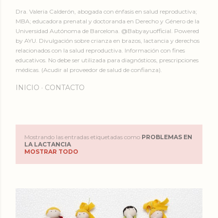
Dra. Valeria Calderón, abogada con énfasis en salud reproductiva;
MBA; educadora prenatal y doctoranda en Derecho y Género de la
Universidad Autónoma de Barcelona. @Babyayuofficial. Powered
by AYU. Divulgación sobre crianza en brazos, lactancia y derechos
relacionados con la salud reproductiva. Información con fines
educativos. No debe ser utilizada para diagnósticos, prescripciones
médicas. (Acudir al proveedor de salud de confianza).
INICIO
CONTACTO
Mostrando las entradas etiquetadas como
PROBLEMAS EN
E
LA LACTANCIA
MOSTRAR TODO
n
t
r