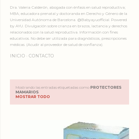
Dra. Valeria Calderón, abogada con énfasis en salud reproductiva;
MBA; educadora prenatal y doctoranda en Derecho y Género de la
Universidad Autónoma de Barcelona. @Babyayuofficial. Powered
by AYU. Divulgación sobre crianza en brazos, lactancia y derechos
relacionados con la salud reproductiva. Información con fines
educativos. No debe ser utilizada para diagnósticos, prescripciones
médicas. (Acudir al proveedor de salud de confianza).
INICIO
CONTACTO
Mostrando las entradas etiquetadas como
PROTECTORES
E
MAMARIOS
MOSTRAR TODO
n
t
r