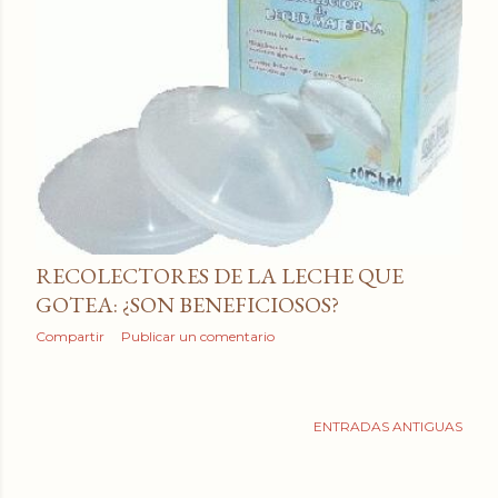
a
d
a
s
RECOLECTORES DE LA LECHE QUE
GOTEA: ¿SON BENEFICIOSOS?
Compartir
Publicar un comentario
ENTRADAS ANTIGUAS