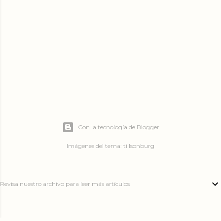
a
d
a
s
Con la tecnología de Blogger
Imágenes del tema:
tillsonburg
Revisa nuestro archivo para leer más artículos