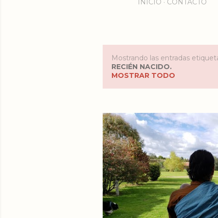
INICIO
CONTACTO
Mostrando las entradas etiqu
E
RECIÉN NACIDO.
MOSTRAR TODO
n
t
r
a
d
a
s