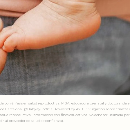
ada con énfasis en salud reproductiva; MBA; educadora prenatal y doctoranda 
de Barcelona. @Babyayuofficial. Powered by AYU. Divulgación sobre crianza e
salud reproductiva. Información con fines educativos. No debe ser utilizada par
ir al proveedor de salud de confianza).