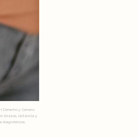
en Derecho y Género
n brazos, lactancia y
a diagnósticos,