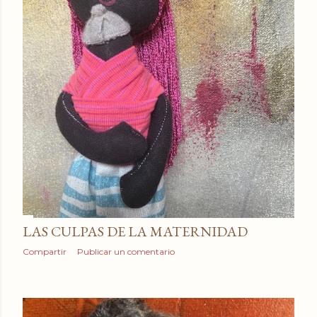
a
d
a
s
LAS CULPAS DE LA MATERNIDAD
Compartir
Publicar un comentario