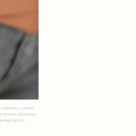
en Derecho y Género
n brazos, lactancia y
a diagnósticos,