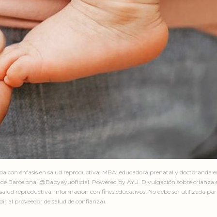
ada con énfasis en salud reproductiva; MBA; educadora prenatal y doctoranda 
de Barcelona. @Babyayuofficial. Powered by AYU. Divulgación sobre crianza e
salud reproductiva. Información con fines educativos. No debe ser utilizada par
ir al proveedor de salud de confianza).