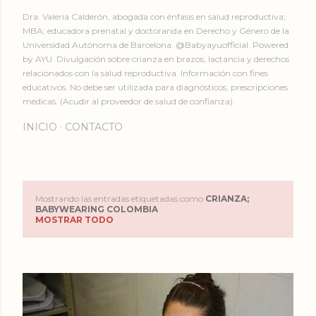
Dra. Valeria Calderón, abogada con énfasis en salud reproductiva;
MBA; educadora prenatal y doctoranda en Derecho y Género de la
Universidad Autónoma de Barcelona. @Babyayuofficial. Powered
by AYU. Divulgación sobre crianza en brazos, lactancia y derechos
relacionados con la salud reproductiva. Información con fines
educativos. No debe ser utilizada para diagnósticos, prescripciones
médicas. (Acudir al proveedor de salud de confianza).
INICIO
CONTACTO
Mostrando las entradas etiquetadas como
CRIANZA;
E
BABYWEARING COLOMBIA
MOSTRAR TODO
n
t
r