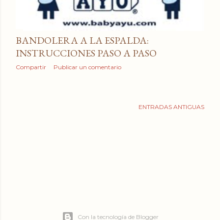
a
d
a
BANDOLERA A LA ESPALDA:
INSTRUCCIONES PASO A PASO
s
Compartir
Publicar un comentario
ENTRADAS ANTIGUAS
Con la tecnología de Blogger