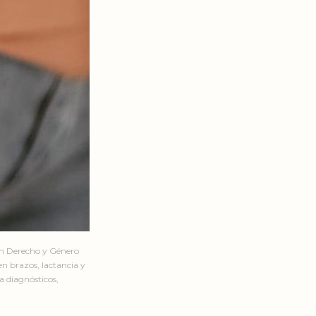
en Derecho y Género
n brazos, lactancia y
a diagnósticos,