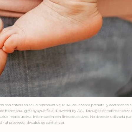
ada con énfasis en salud reproductiva; MBA; educadora prenatal y doctoranda 
de Barcelona. @Babyayuofficial. Powered by AYU. Divulgación sobre crianza e
salud reproductiva. Información con fines educativos. No debe ser utilizada par
ir al proveedor de salud de confianza).