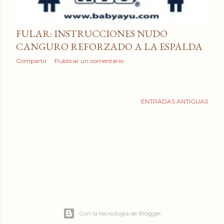
a
d
FULAR: INSTRUCCIONES NUDO
a
CANGURO REFORZADO A LA ESPALDA
s
Compartir
Publicar un comentario
ENTRADAS ANTIGUAS
Con la tecnología de Blogger