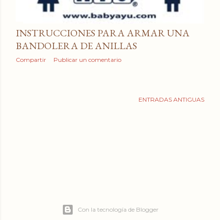
a
d
INSTRUCCIONES PARA ARMAR UNA
a
BANDOLERA DE ANILLAS
s
Compartir
Publicar un comentario
ENTRADAS ANTIGUAS
Con la tecnología de Blogger