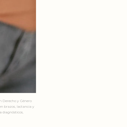
en Derecho y Género
n brazos, lactancia y
a diagnósticos,