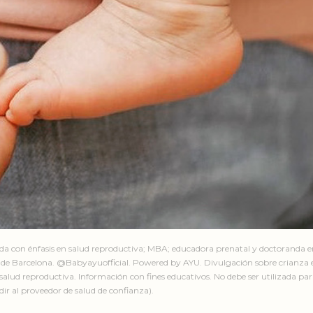
ada con énfasis en salud reproductiva; MBA; educadora prenatal y doctoranda 
de Barcelona. @Babyayuofficial. Powered by AYU. Divulgación sobre crianza e
salud reproductiva. Información con fines educativos. No debe ser utilizada par
ir al proveedor de salud de confianza).