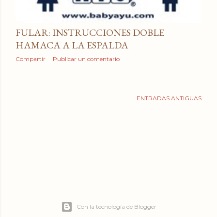
a
d
FULAR: INSTRUCCIONES DOBLE
a
HAMACA A LA ESPALDA
s
Compartir
Publicar un comentario
ENTRADAS ANTIGUAS
Con la tecnología de Blogger