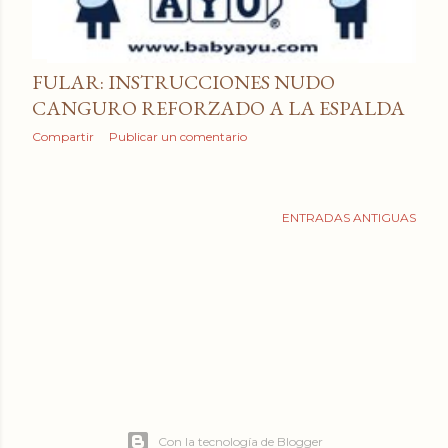
a
d
a
FULAR: INSTRUCCIONES NUDO
CANGURO REFORZADO A LA ESPALDA
s
Compartir
Publicar un comentario
ENTRADAS ANTIGUAS
Con la tecnología de Blogger