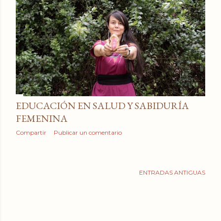
a
d
a
s
EDUCACIÓN EN SALUD Y SABIDURÍA
FEMENINA
Compartir
Publicar un comentario
ENTRADAS ANTIGUAS