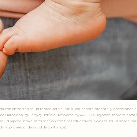
ada con énfasis en salud reproductiva; MBA; educadora prenatal y doctoranda 
de Barcelona. @Babyayuofficial. Powered by AYU. Divulgación sobre crianza e
salud reproductiva. Información con fines educativos. No debe ser utilizada par
ir al proveedor de salud de confianza).