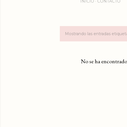
INICIO
CONTACTO
Mostrando las entradas etiqu
E
n
t
No se ha encontrado
r
a
d
a
s