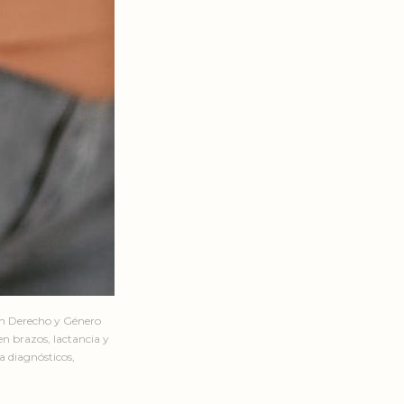
en Derecho y Género
n brazos, lactancia y
a diagnósticos,