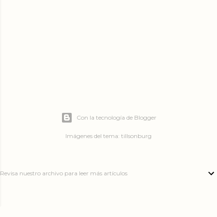
a
d
a
s
Con la tecnología de Blogger
Imágenes del tema:
tillsonburg
Revisa nuestro archivo para leer más artículos