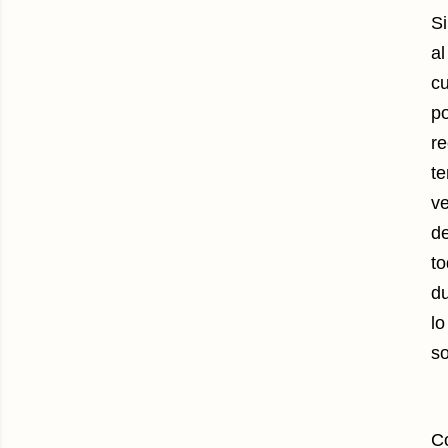
S
al
cu
po
re
te
ve
de
to
du
lo
so
C