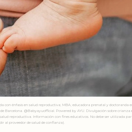
ada con énfasis en salud reproductiva; MBA; educadora prenatal y doctoranda 
de Barcelona. @Babyayuofficial. Powered by AYU. Divulgación sobre crianza e
salud reproductiva. Información con fines educativos. No debe ser utilizada par
ir al proveedor de salud de confianza).