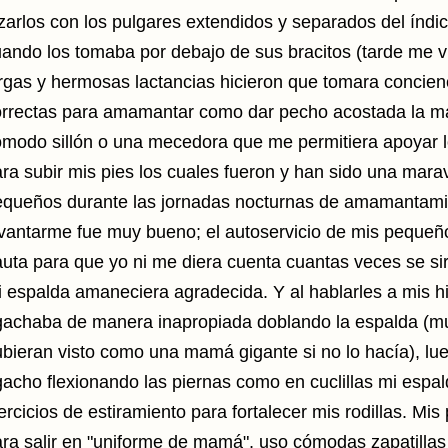
zarlos con los pulgares extendidos y separados del índic
ando los tomaba por debajo de sus bracitos (tarde me vi
rgas y hermosas lactancias hicieron que tomara concien
orrectas para amamantar como dar pecho acostada la ma
modo sillón o una mecedora que me permitiera apoyar l
ra subir mis pies los cuales fueron y han sido una maravi
equeños durante las jornadas nocturnas de amamantami
vantarme fue muy bueno; el autoservicio de mis pequeñ
uta para que yo ni me diera cuenta cuantas veces se sir
 espalda amaneciera agradecida. Y al hablarles a mis hi
gachaba de manera inapropiada doblando la espalda (m
bieran visto como una mamá gigante si no lo hacía), lu
acho flexionando las piernas como en cuclillas mi espa
ercicios de estiramiento para fortalecer mis rodillas
. Mis
ra salir en "uniforme de mamá", uso cómodas zapatilla