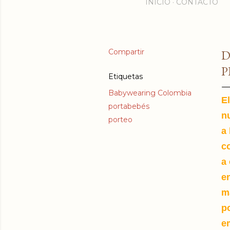
INICIO
CONTACTO
Compartir
D
P
Etiquetas
Babywearing Colombia
E
portabebés
n
porteo
a
c
a
e
ma
po
e