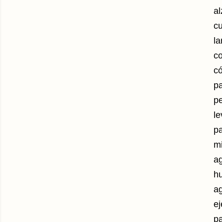
al
cu
la
c
có
pa
p
le
pa
mi
a
hu
ag
ej
pa