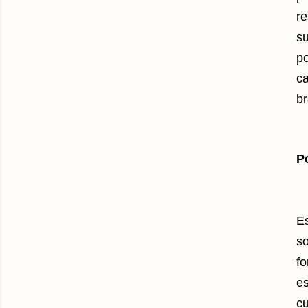
re
s
p
ca
br
P
Es
so
fo
es
cu