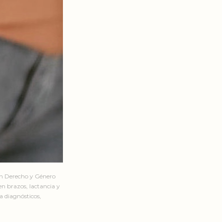
en Derecho y Género
n brazos, lactancia y
a diagnósticos,