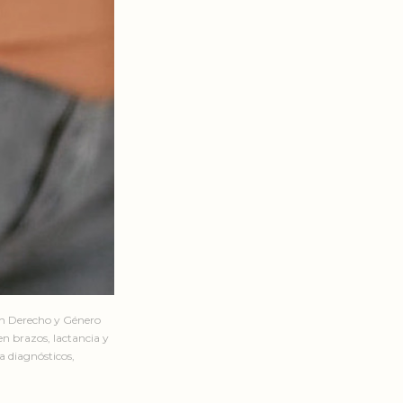
en Derecho y Género
n brazos, lactancia y
a diagnósticos,