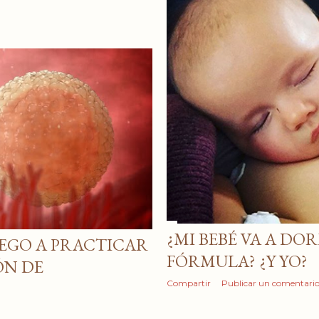
¿MI BEBÉ VA A DOR
IEGO A PRACTICAR
FÓRMULA? ¿Y YO?
ÓN DE
Compartir
Publicar un comentari