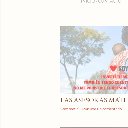
INICIO
CONTACTO
E
n
t
r
a
d
LAS ASESORAS MAT
a
Compartir
Publicar un comentario
s