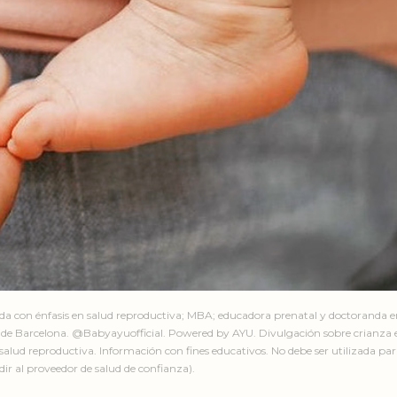
ada con énfasis en salud reproductiva; MBA; educadora prenatal y doctoranda 
de Barcelona. @Babyayuofficial. Powered by AYU. Divulgación sobre crianza e
salud reproductiva. Información con fines educativos. No debe ser utilizada par
ir al proveedor de salud de confianza).